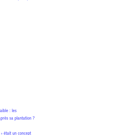
ible : les
après sa plantation ?
e » était un concept