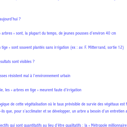
aujourd’hui ?
rbres » sont, la plupart du temps, de jeunes pousses d’environ 40 cm
e » sont souvent plantés sans irrigation (ex : av. F. Mitterrand, sortie 12)
sultats sont visibles ?
s résistent mal à l’environnement urbain
es « arbres en tige » meurent faute d’irrigation
ique de cette végétalisation où le taux prévisible de survie des végétaux est fa
ils que, pour s’acclimater et se développer, un arbre a besoin d’un entretien 
jectifs qui sont quantitatifs au lieu d’être qualitatifs : la « Métropole millionnair