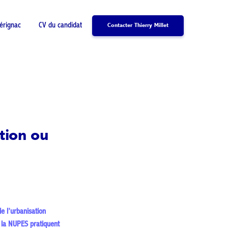
érignac
CV du candidat
Contacter Thierry Millet
tion ou
e l’urbanisation
e la NUPES pratiquent