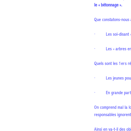
le « bétonnage ».
Que constatons-nous 
· Les soi-disant « a
· Les « arbres en tig
Quels sont les 1ers ré
· Les jeunes pousse
· En grande partie, l
On comprend mal la log
responsables ignorent-
Ainsi en va-t-il des ob