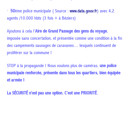
·
50
ème police municipale ( Source :
www.data.gouv.fr
) avec 4,2
agents /10.000 hbts (3 fois + à Béziers)
Ajoutons à cela l’
Aire de Grand Passage des gens du voyage
,
imposée sans concertation, et présentée comme une condition à la fin
des campements sauvages de caravanes… lesquels continuent de
proliférer sur la commune !
STOP à la propagande ! Nous voulons plus de caméras,
une police
municipale renforcée, présente dans tous les quartiers, bien équipée
et armée !
La S
É
CURIT
É n’est pas une option. C’est une PRIORIT
É
.