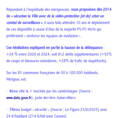
Répondant à l’inquiétude des mérignacais,
nous proposions dès 2014
de
« sécuriser la Ville avec de la vidéo-protection [et de] créer un
central de surveillance »
. Il aura fallu attendre 10 ans le déploiement
de ces dispositifs à cause d’élus de la majorité PS-PC-Verts qui
préféraient «
renforcer les équipes de médiation
».
Ces hésitations expliquent en partie la hausse de la délinquance
:
+24 % entre 2020 et 2024, soit 812 délits supplémentaires (+92%
de coups et blessures volontaires, +28% de trafic de stupéfiants).
Sur les 83 communes françaises de 50 à 100.000 habitants,
Mérignac est :
·
6
ème ville la + touchée par les cambriolages (Source :
www.data.gouv.fr
), juste derrière Aubervilliers
·
74
ème budget « sécurité » (Source : Le Figaro 23/6/2025) avec
24 €/habitant (214 €/hbt pour Cannes)