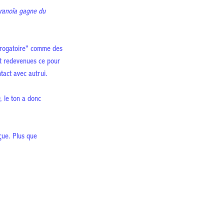
ranoïa gagne du
érogatoire" comme des
nt redevenues ce pour
tact avec autrui.
 le ton a donc
çue. Plus que