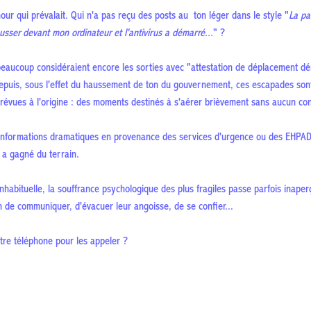
mour qui prévalait. Qui n'a pas reçu des posts au ton léger dans le style "
La pa
tousser devant mon ordinateur et l'antivirus a démarré...
" ?
eaucoup considéraient encore les sorties avec "attestation de déplacement d
Depuis, sous l'effet du haussement de ton du gouvernement, ces escapades so
prévues à l'origine : des moments destinés à s'aérer brièvement sans aucun con
 informations dramatiques en provenance des services d'urgence ou des EHPAD,
 a gagné du terrain.
nhabituelle, la souffrance psychologique des plus fragiles passe parfois inaper
in de communiquer, d'évacuer leur angoisse, de se confier...
otre téléphone pour les appeler ?