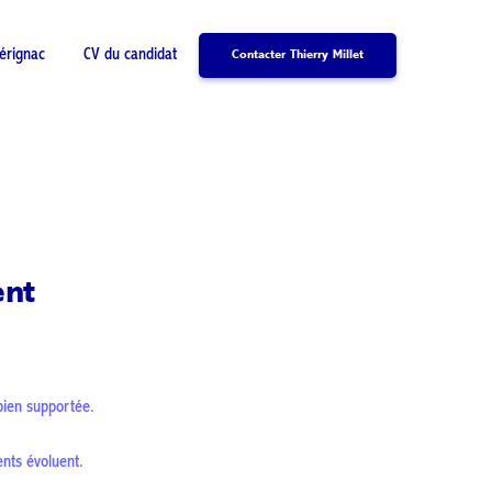
érignac
CV du candidat
Contacter Thierry Millet
ent
 bien supportée.
ents évoluent.