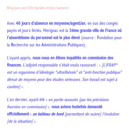
Blog pour une Ville durable et plus humaine
Avec
46 jours d’absence en moyenne/agent/an
, en sus des congés
payés et jours fériés, Mérignac est la
3ème grande ville de France où
l’absentéisme du personnel est le plus élevé
(source :
F
ondation pour
la
R
echerche sur les
A
dministrations
P
ubliques).
L’ayant appris,
nous nous en étions inquiétés en commission des
finances
. L’adjoint responsable s’était voulu rassurant : «
[L’iFRAP*
est un organisme d’idéologie "ultralibérale" et "anti-fonction publique"
dénué de moyens pour des études sérieuses. Son travail est sujet à
caution]
».
L’an dernier, ayant été «
en partie rassurés [par les précisions
fournies en commission]
»,
nous avions toutefois demandé
officiellement
«
un tableau de bord
[permettant de suivre] l’évolution
[de la situation]
».