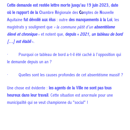
Cette demande est restée lettre morte jusqu’au 19 juin 2023, date
où le rapport de la
C
hambre
R
égionale des
C
o
mptes de
N
ouvelle
A
quitaine
fut dévoilé aux élus
: outre
des manquements à la Loi
, les
magistrats y soulignent que
« la commune pâtit d’un
absentéisme
élevé et chronique
» et notent que,
depuis «
2021, un tableau de bord
[…] est établi
».
· Pourquoi ce tableau de bord a-t-il été caché à l’opposition qui
le demande depuis un an ?
· Quelles sont les causes profondes de cet absentéisme massif ?
Une chose est évidente :
les agents de la Ville ne sont pas tous
heureux dans leur travail
. Cette situation est anormale pour une
municipalité qui se veut championne du "social" !